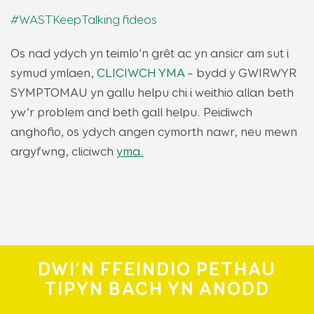
#WASTKeepTalking fideos
Os nad ydych yn teimlo’n grêt ac yn ansicr am sut i
symud ymlaen,
CLICIWCH YMA
– bydd y GWIRWYR
SYMPTOMAU yn gallu helpu chi i weithio allan beth
yw’r problem and beth gall helpu. Peidiwch
anghofio, os ydych angen cymorth nawr, neu mewn
argyfwng, cliciwch
yma.
DWI’N FFEINDIO PETHAU
TIPYN BACH YN ANODD