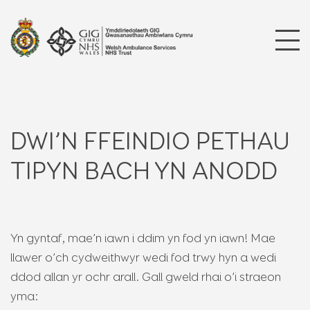
DWI’N FFEINDIO PETHAU
TIPYN BACH YN ANODD
Yn gyntaf, mae’n iawn i ddim yn fod yn iawn! Mae
llawer o’ch cydweithwyr wedi fod trwy hyn a wedi
ddod allan yr ochr arall. Gall gweld rhai o’i straeon
yma: